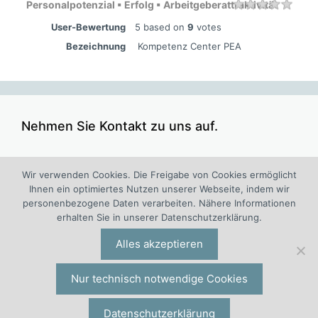
Personalpotenzial ▪ Erfolg ▪ Arbeitgeberattraktivität
Rating
1 sta
2 sta
3 sta
4 sta
5 sta
User-Bewertung
5
based on
9
votes
Bezeichnung
Kompetenz Center PEA
Nehmen Sie Kontakt zu uns auf.
Wir verwenden Cookies. Die Freigabe von Cookies ermöglicht
Ihnen ein optimiertes Nutzen unserer Webseite, indem wir
personenbezogene Daten verarbeiten. Nähere Informationen
PEA Personalpotenzial ▪ Erfolg ▪ Arbeitgeberattraktivität
erhalten Sie in unserer Datenschutzerklärung.
®
®
ist ein Projekt der I.O. Group
Wolf
Unternehmensberatungsgruppe | Engelsstraße 6 | 42283
Alles akzeptieren
Wuppertal | Deutschland | Tel. +49 (0)202 277 5000 |
io@iogw.de
|
Presse- und Medienanfragen
|
Datenschutz
|
Nur technisch notwendige Cookies
Impressum
|
Preise & Konditionen
|
Allgemeine
Geschäftsbedingungen
|
Kontakt
|
Datenschutzerklärung
®
®